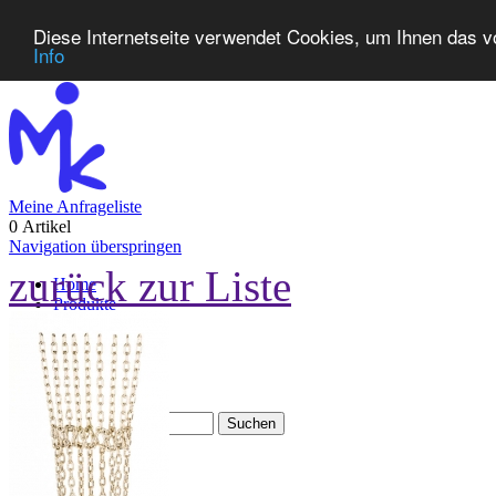
Diese Internetseite verwendet Cookies, um Ihnen das v
Info
Meine Anfrageliste
0 Artikel
Navigation überspringen
zurück zur Liste
Home
Produkte
Neuheiten
Kontakt
FAQ