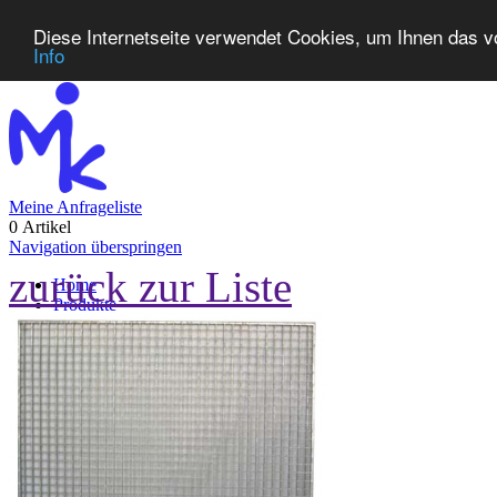
Diese Internetseite verwendet Cookies, um Ihnen das v
Info
Meine Anfrageliste
0 Artikel
Navigation überspringen
zurück zur Liste
Home
Produkte
Neuheiten
Kontakt
FAQ