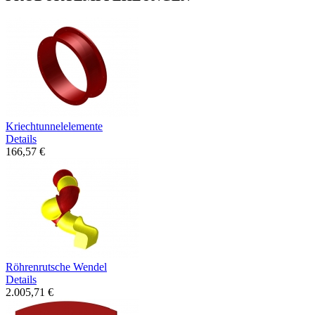
Kriechtunnelelemente
Details
166,57 €
Röhrenrutsche Wendel
Details
2.005,71 €