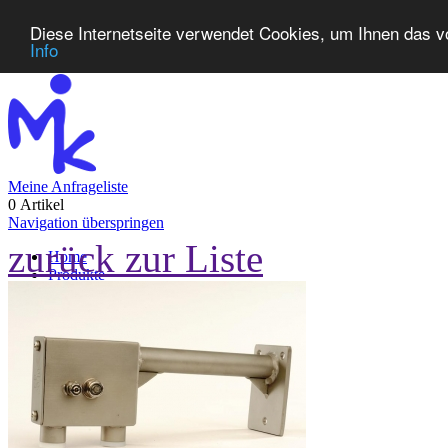
Diese Internetseite verwendet Cookies, um Ihnen das v
Info
Meine Anfrageliste
0 Artikel
Navigation überspringen
zurück zur Liste
Home
Produkte
Neuheiten
Kontakt
FAQ