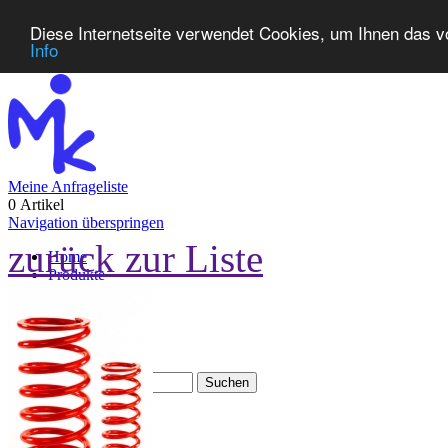
Diese Internetseite verwendet Cookies, um Ihnen das v
Info
Meine Anfrageliste
0 Artikel
Navigation überspringen
zurück zur Liste
Home
Produkte
Neuheiten
Kontakt
FAQ