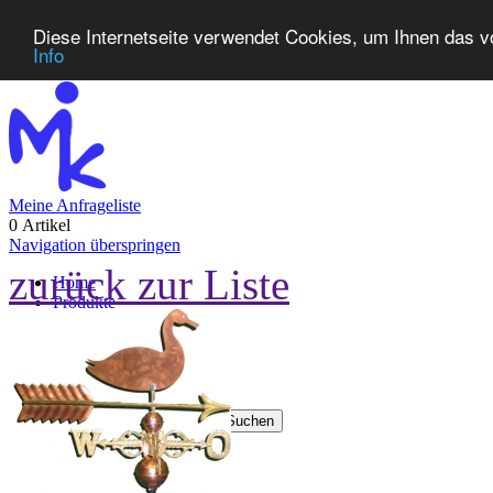
Diese Internetseite verwendet Cookies, um Ihnen das v
Info
Meine Anfrageliste
0 Artikel
Navigation überspringen
zurück zur Liste
Home
Produkte
Neuheiten
Kontakt
FAQ