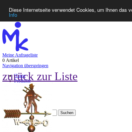
Diese Internetseite verwendet Cookies, um Ihnen das v
Info
Meine Anfrageliste
0 Artikel
Navigation überspringen
zurück zur Liste
Home
Produkte
Neuheiten
Kontakt
FAQ